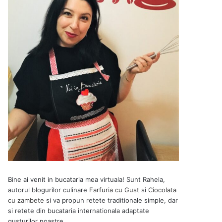
Bine ai venit in bucataria mea virtuala! Sunt Rahela,
autorul blogurilor culinare
Farfuria cu Gust
si
Ciocolata
cu zambete
si va propun retete traditionale simple, dar
si retete din bucataria internationala adaptate
gusturilor noastre.