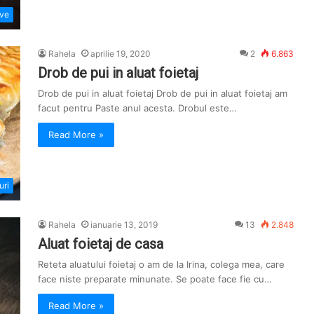
ive
Rahela
aprilie 19, 2020
2
6.863
Drob de pui in aluat foietaj
Drob de pui in aluat foietaj Drob de pui in aluat foietaj am
facut pentru Paste anul acesta. Drobul este…
Read More »
uri
Rahela
ianuarie 13, 2019
13
2.848
Aluat foietaj de casa
Reteta aluatului foietaj o am de la Irina, colega mea, care
face niste preparate minunate. Se poate face fie cu…
Read More »