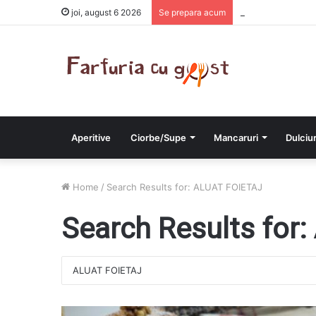
Chiftelute cu car
joi, august 6 2026
Se prepara acum
Aperitive
Ciorbe/Supe
Mancaruri
Dulciur
Home
/
Search Results for: ALUAT FOIETAJ
Search Results for: