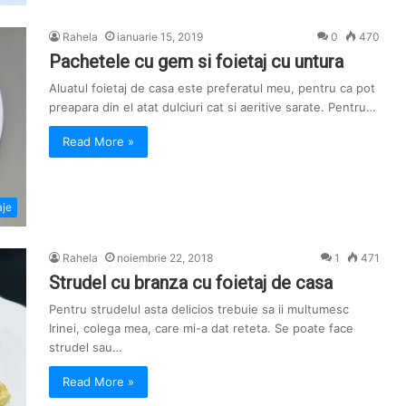
Rahela
ianuarie 15, 2019
0
470
Pachetele cu gem si foietaj cu untura
Aluatul foietaj de casa este preferatul meu, pentru ca pot
preapara din el atat dulciuri cat si aeritive sarate. Pentru…
Read More »
aje
Rahela
noiembrie 22, 2018
1
471
Strudel cu branza cu foietaj de casa
Pentru strudelul asta delicios trebuie sa ii multumesc
Irinei, colega mea, care mi-a dat reteta. Se poate face
strudel sau…
Read More »