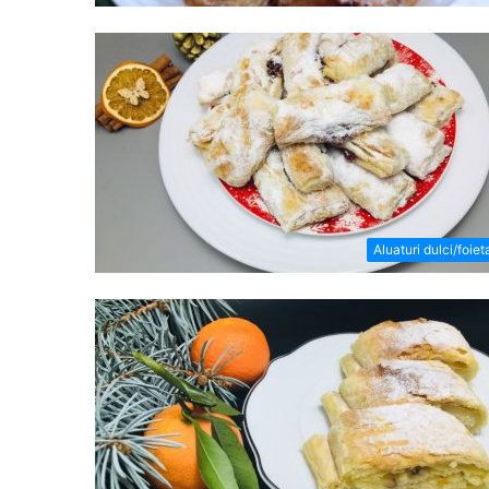
Aluaturi dulci/foiet