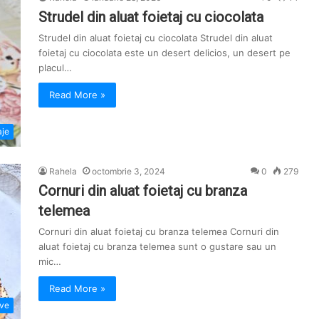
ă
Strudel din aluat foietaj cu ciocolata
d
u
Strudel din aluat foietaj cu ciocolata Strudel din aluat
p
foietaj cu ciocolata este un desert delicios, un desert pe
ă
placul…
:
Read More »
aje
Rahela
octombrie 3, 2024
0
279
Cornuri din aluat foietaj cu branza
telemea
Cornuri din aluat foietaj cu branza telemea Cornuri din
aluat foietaj cu branza telemea sunt o gustare sau un
mic…
Read More »
ive