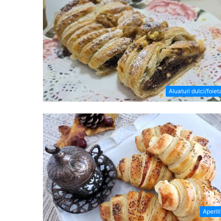
Aluaturi dulci/foiet
Aperit