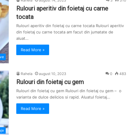
Rahela
august 14, 2023
3
310
Rulouri aperitiv din foietaj cu carne
tocata
Rulouri aperitiv din foietaj cu carne tocata Rulouri aperitiv
din foietaj cu carne tocata am facut din jumatate de
aluat…
Read More »
ive
Rahela
august 10, 2023
0
483
Rulouri din foietaj cu gem
Rulouri din foietaj cu gem Rulouri din foietaj cu gem – o
varianta de dulce delicios si rapid. Aluatul foietaj…
Read More »
aje