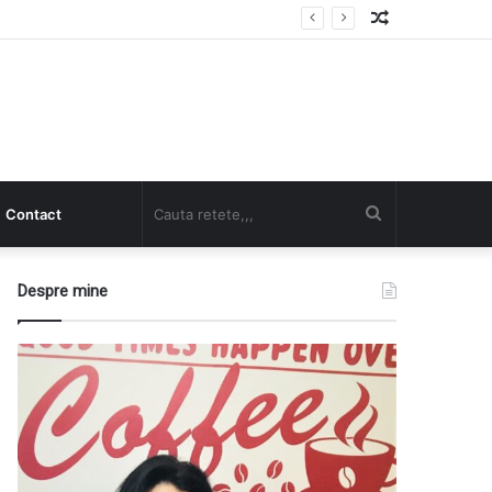
Random
Article
Cauta
Contact
retete,,,
Despre mine