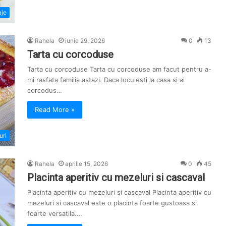
aje
Rahela
iunie 29, 2026
0
13
Tarta cu corcoduse
Tarta cu corcoduse Tarta cu corcoduse am facut pentru a-
mi rasfata familia astazi. Daca locuiesti la casa si ai
corcodus…
Read More »
uri
Rahela
aprilie 15, 2026
0
45
Placinta aperitiv cu mezeluri si cascaval
Placinta aperitiv cu mezeluri si cascaval Placinta aperitiv cu
mezeluri si cascaval este o placinta foarte gustoasa si
foarte versatila.…