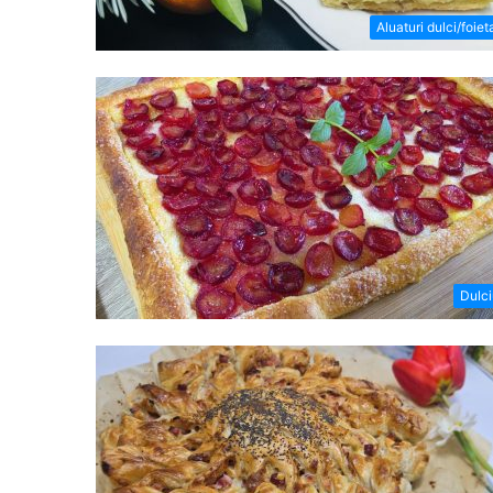
Aluaturi dulci/foiet
Dulci