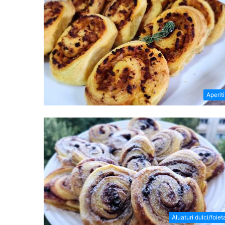
Aperit
Aluaturi dulci/foiet