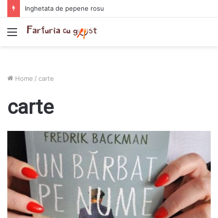
Inghetata de pepene rosu
Menu
Home
/
carte
carte