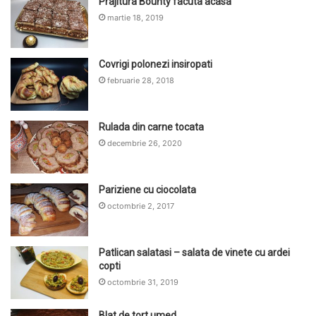
Prajitura Bounty facuta acasa
martie 18, 2019
Covrigi polonezi insiropati
februarie 28, 2018
Rulada din carne tocata
decembrie 26, 2020
Pariziene cu ciocolata
octombrie 2, 2017
Patlican salatasi – salata de vinete cu ardei
copti
octombrie 31, 2019
Blat de tort umed