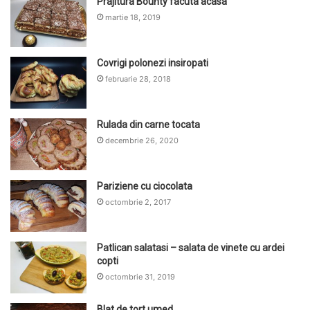
Prajitura Bounty facuta acasa
martie 18, 2019
Covrigi polonezi insiropati
februarie 28, 2018
Rulada din carne tocata
decembrie 26, 2020
Pariziene cu ciocolata
octombrie 2, 2017
Patlican salatasi – salata de vinete cu ardei
copti
octombrie 31, 2019
Blat de tort umed