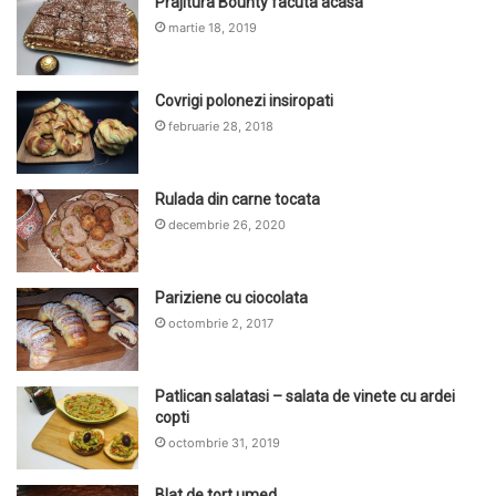
Prajitura Bounty facuta acasa
martie 18, 2019
Covrigi polonezi insiropati
februarie 28, 2018
Rulada din carne tocata
decembrie 26, 2020
Pariziene cu ciocolata
octombrie 2, 2017
Patlican salatasi – salata de vinete cu ardei
copti
octombrie 31, 2019
Blat de tort umed