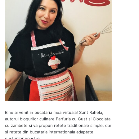
Bine ai venit in bucataria mea virtuala! Sunt Rahela,
autorul blogurilor culinare
Farfuria cu Gust
si
Ciocolata
cu zambete
si va propun retete traditionale simple, dar
si retete din bucataria internationala adaptate
gusturilor noastre.