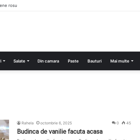
pene rosu
i
Salate
Din camara
Paste
Bauturi
Mai multe
Rahela
octombrie 6, 2025
0
45
Budinca de vanilie facuta acasa