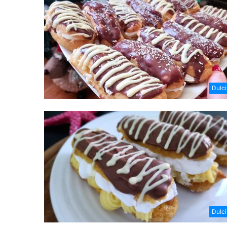
Dulci
Dulci