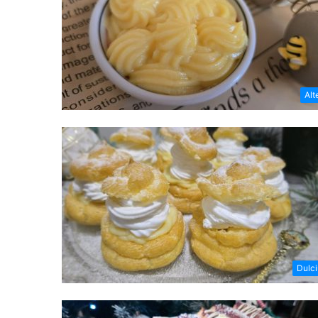
Alt
Dulci