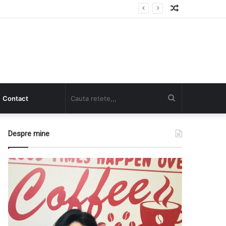
Random
Article
Cauta
Contact
retete,,,
Despre mine