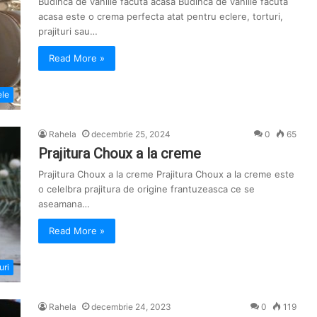
Budinca de vanilie facuta acasa Budinca de vanilie facuta
acasa este o crema perfecta atat pentru eclere, torturi,
prajituri sau…
Read More »
ele
Rahela
decembrie 25, 2024
0
65
Prajitura Choux a la creme
Prajitura Choux a la creme Prajitura Choux a la creme este
o celelbra prajitura de origine frantuzeasca ce se
aseamana…
Read More »
uri
Rahela
decembrie 24, 2023
0
119