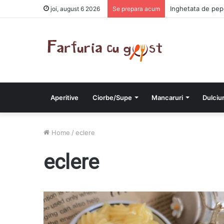
Inghetata de pe
joi, august 6 2026
Se prepara acum
Aperitive
Ciorbe/Supe
Mancaruri
Dulciur
Home
/
eclere
eclere