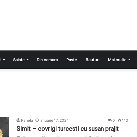
tofi si smantana la cuptor
i
Salate
Din camara
Paste
Bauturi
Mai multe
Rahela
ianuarie 17, 2024
0
113
Simit – covrigi turcesti cu susan prajit