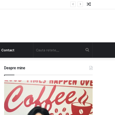
Random
Article
Cauta
Contact
retete,,,
Despre mine