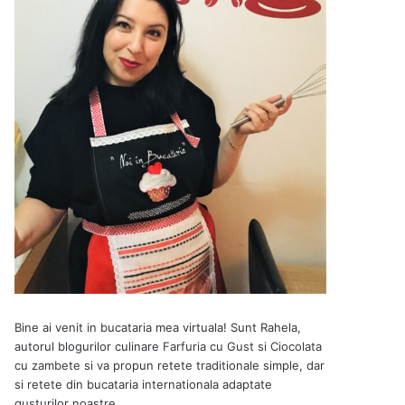
Bine ai venit in bucataria mea virtuala! Sunt Rahela,
autorul blogurilor culinare
Farfuria cu Gust
si
Ciocolata
cu zambete
si va propun retete traditionale simple, dar
si retete din bucataria internationala adaptate
gusturilor noastre.