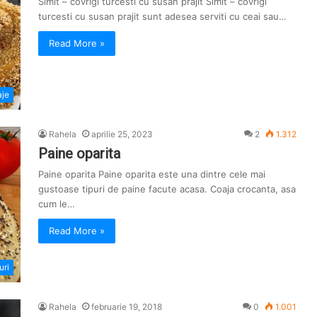
Simit – covrigi turcesti cu susan prajit Simit – covrigi
turcesti cu susan prajit sunt adesea serviti cu ceai sau…
Read More »
aje
Rahela
aprilie 25, 2023
2
1.312
Paine oparita
Paine oparita Paine oparita este una dintre cele mai
gustoase tipuri de paine facute acasa. Coaja crocanta, asa
cum le…
Read More »
uri
Rahela
februarie 19, 2018
0
1.001