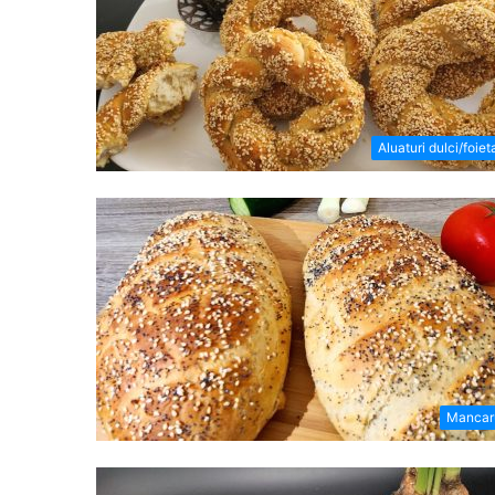
Aluaturi dulci/foiet
Mancar