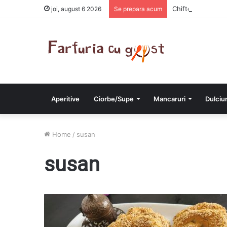
Chiftelute cu car
joi, august 6 2026
Se prepara acum
Aperitive
Ciorbe/Supe
Mancaruri
Dulciur
Home
/
susan
susan