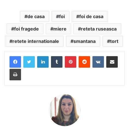
de casa
foi
foi de casa
foi fragede
miere
reteta ruseasca
retete internationale
smantana
tort
LinkedIn
Tumblr
Pinterest
Reddit
VKontakte
Share via Email
Print