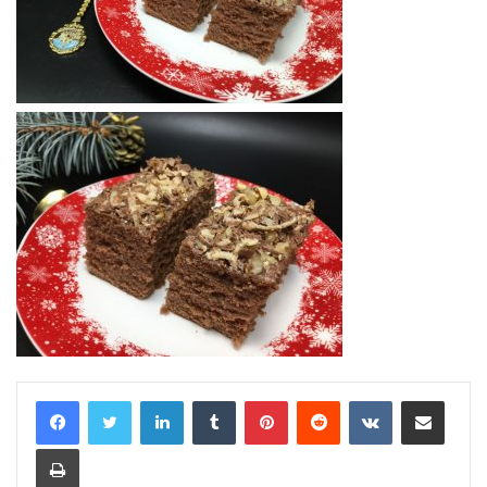
LinkedIn
Tumblr
Pinterest
Reddit
VKontakte
Share via Email
Print