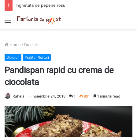
Chiftelute cu cartofi si smantana la cuptor
Menu
Home
/
Dulciuri
Dulciuri
Prajituri/torturi
Pandispan rapid cu crema de
ciocolata
Rahela
noiembrie 24, 2018
1
891
1 minute read