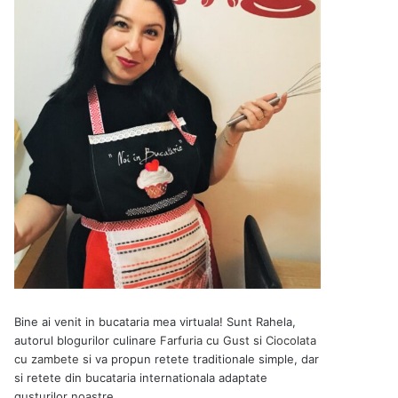
Bine ai venit in bucataria mea virtuala! Sunt Rahela,
autorul blogurilor culinare
Farfuria cu Gust
si
Ciocolata
cu zambete
si va propun retete traditionale simple, dar
si retete din bucataria internationala adaptate
gusturilor noastre.