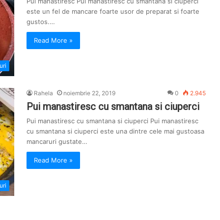
Pui manastiresc Pui manastiresc cu smantana si ciuperci
este un fel de mancare foarte usor de preparat si foarte
gustos.…
Read More »
uri
Rahela
noiembrie 22, 2019
0
2.945
Pui manastiresc cu smantana si ciuperci
Pui manastiresc cu smantana si ciuperci Pui manastiresc
cu smantana si ciuperci este una dintre cele mai gustoasa
mancaruri gustate…
Read More »
uri