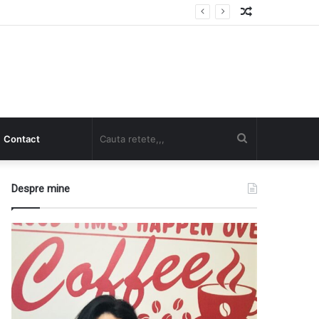
Random
Article
Cauta
Contact
retete,,,
Despre mine