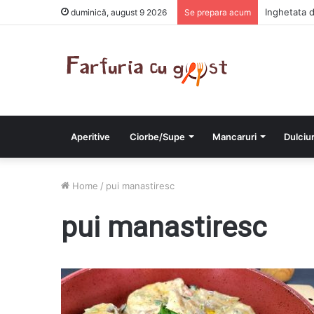
Inghetata 
duminică, august 9 2026
Se prepara acum
Aperitive
Ciorbe/Supe
Mancaruri
Dulciur
Home
/
pui manastiresc
pui manastiresc