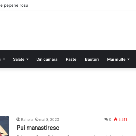
de pepene rosu
i
Salate
Din camara
Paste
Bauturi
Mai multe
Rahela
mai 8, 2023
0
5.511
Pui manastiresc