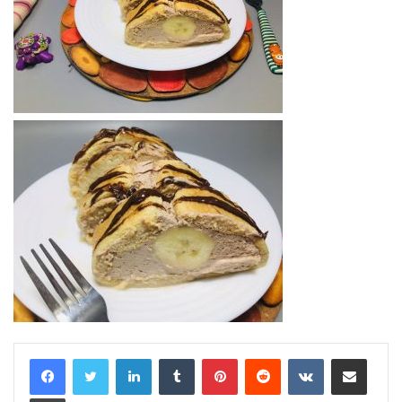
LinkedIn
Tumblr
Pinterest
Reddit
VKontakte
Share via Email
Print