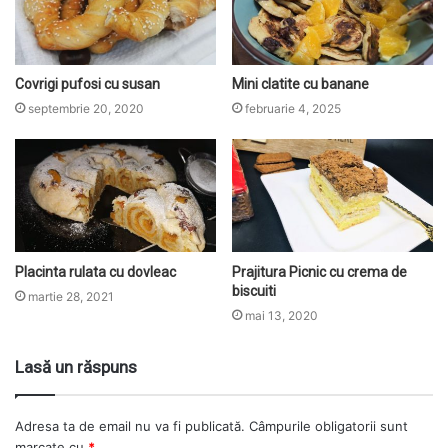
Covrigi pufosi cu susan
Mini clatite cu banane
septembrie 20, 2020
februarie 4, 2025
Placinta rulata cu dovleac
Prajitura Picnic cu crema de
biscuiti
martie 28, 2021
mai 13, 2020
Lasă un răspuns
Adresa ta de email nu va fi publicată.
Câmpurile obligatorii sunt
marcate cu
*