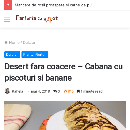
Chec umed cu lamaie
Menu
Home
/
Dulciuri
Dulciuri
Prajituri/torturi
Desert fara coacere – Cabana cu
piscoturi si banane
Rahela
mai 4, 2019
0
915
1 minute read