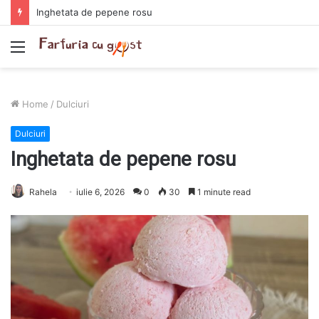
Chiftelute cu cartofi si smantana la cuptor
Menu
Home
/
Dulciuri
Dulciuri
Inghetata de pepene rosu
Rahela
iulie 6, 2026
0
30
1 minute read