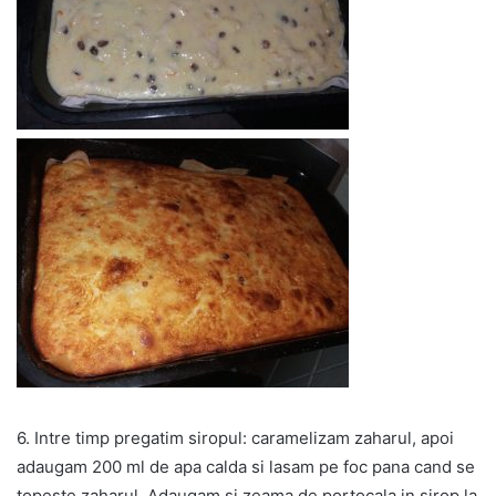
6. Intre timp pregatim siropul: caramelizam zaharul, apoi
adaugam 200 ml de apa calda si lasam pe foc pana cand se
topeste zaharul. Adaugam si zeama de portocala in sirop la