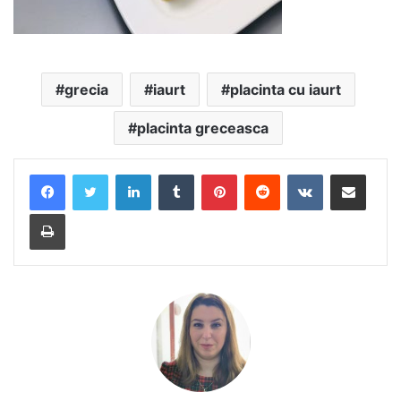
grecia
iaurt
placinta cu iaurt
placinta greceasca
LinkedIn
Tumblr
Pinterest
Reddit
VKontakte
Share via Email
Print