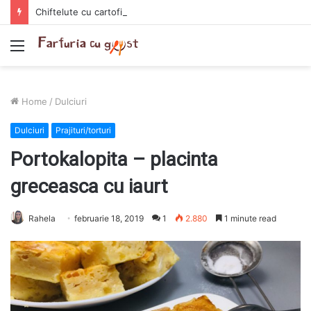
Chiftelute cu cartofi si smantana la cuptor
Menu
Home
/
Dulciuri
Dulciuri
Prajituri/torturi
Portokalopita – placinta
greceasca cu iaurt
Rahela
februarie 18, 2019
1
2.880
1 minute read