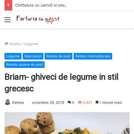
Chiftelute cu cartofi si smantana la cuptor
Menu
Home
/
Legume
Legume
Mancaruri
Retete de post
Retete internationale
Retete usoare de post
Briam- ghiveci de legume in stil
grecesc
Rahela
octombrie 28, 2019
0
3.421
1 minute read