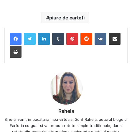
piure de cartofi
LinkedIn
Tumblr
Pinterest
Reddit
VKontakte
Share via Email
Print
Rahela
Bine ai venit in bucataria mea virtuala! Sunt Rahela, autorul blogului
Farfuria cu gust si va propun retete simple traditionale, dar si
retete din bucatria internationala adaptate gustului nostru.