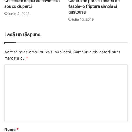
Chiftelute de pui cu dovlecel si
Costita de porc cu pastai de
sos cu ciuperci
fasole- o friptura simpla si
gustoasa
iunie 4, 2018
iulie 16, 2019
Lasă un răspuns
Adresa ta de email nu va fi publicată.
Câmpurile obligatorii sunt
marcate cu
*
Nume
*