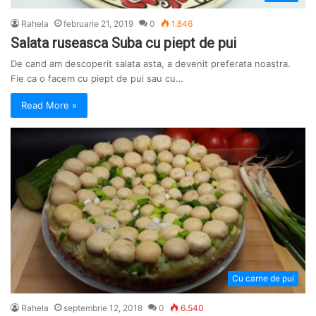
Rahela
februarie 21, 2019
0
1.846
Salata ruseasca Suba cu piept de pui
De cand am descoperit salata asta, a devenit preferata noastra.
Fie ca o facem cu piept de pui sau cu…
Read More »
Cu carne de pui
Rahela
septembrie 12, 2018
0
6.540