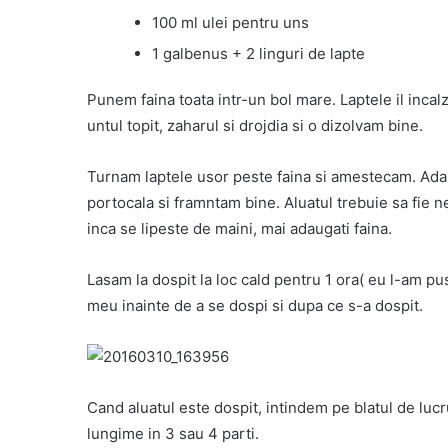
100 ml ulei pentru uns
1 galbenus + 2 linguri de lapte
Punem faina toata intr-un bol mare. Laptele il incalz
untul topit, zaharul si drojdia si o dizolvam bine.
Turnam laptele usor peste faina si amestecam. Adau
portocala si framntam bine. Aluatul trebuie sa fie nel
inca se lipeste de maini, mai adaugati faina.
Lasam la dospit la loc cald pentru 1 ora( eu l-am pu
meu inainte de a se dospi si dupa ce s-a dospit.
Cand aluatul este dospit, intindem pe blatul de lucr
lungime in 3 sau 4 parti.