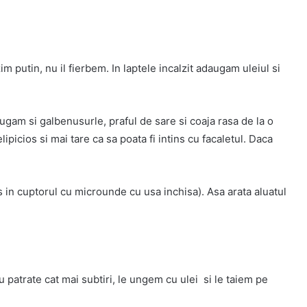
im putin, nu il fierbem. In laptele incalzit adaugam uleiul si
gam si galbenusurle, praful de sare si coaja rasa de la o
ipicios si mai tare ca sa poata fi intins cu facaletul. Daca
s in cuptorul cu microunde cu usa inchisa). Asa arata aluatul
u patrate cat mai subtiri, le ungem cu ulei si le taiem pe