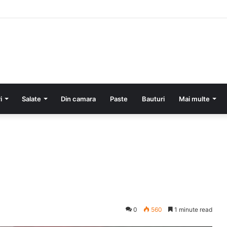
cartofi si smantana la cuptor
i
Salate
Din camara
Paste
Bauturi
Mai multe
0
560
1 minute read