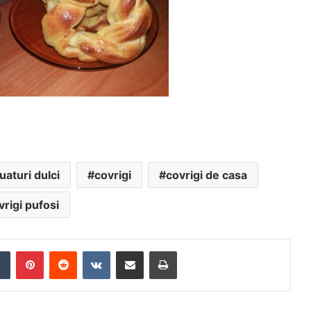
uaturi dulci
covrigi
covrigi de casa
vrigi pufosi
Tumblr
Pinterest
Reddit
VKontakte
Share via Email
Print