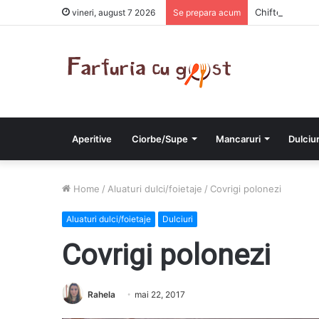
Chiftelute cu 
vineri, august 7 2026
Se prepara acum
Aperitive
Ciorbe/Supe
Mancaruri
Dulciur
Home
/
Aluaturi dulci/foietaje
/
Covrigi polonezi
Aluaturi dulci/foietaje
Dulciuri
Covrigi polonezi
Rahela
mai 22, 2017