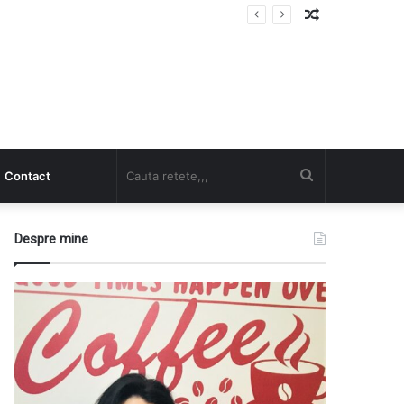
Random
Article
Cauta
Contact
retete,,,
Despre mine