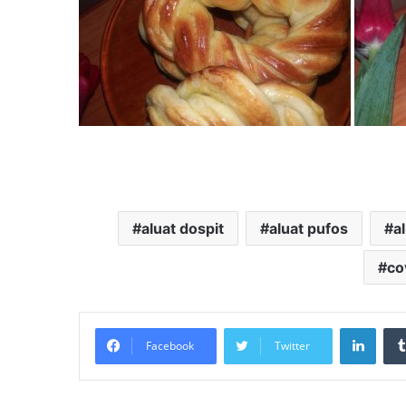
aluat dospit
aluat pufos
al
co
LinkedIn
Facebook
Twitter