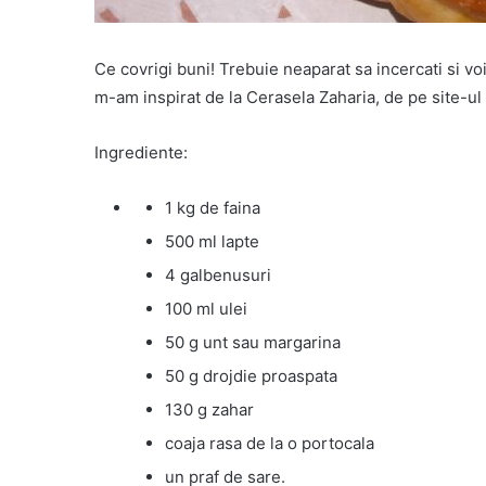
Ce covrigi buni! Trebuie neaparat sa incercati si voi 
m-am inspirat de la Cerasela Zaharia, de pe site-ul
Ingrediente:
1 kg de faina
500 ml lapte
4 galbenusuri
100 ml ulei
50 g unt sau margarina
50 g drojdie proaspata
130 g zahar
coaja rasa de la o portocala
un praf de sare.