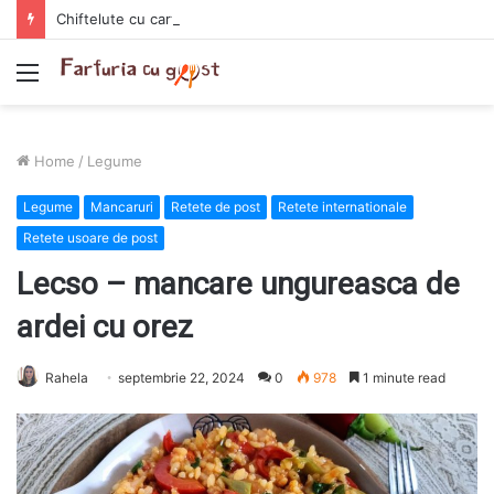
Chiftelute cu cartofi si smantana la cuptor
Menu
Home
/
Legume
Legume
Mancaruri
Retete de post
Retete internationale
Retete usoare de post
Lecso – mancare ungureasca de
ardei cu orez
Rahela
septembrie 22, 2024
0
978
1 minute read