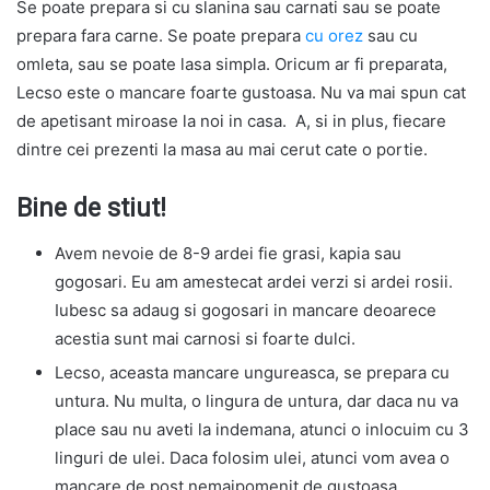
Se poate prepara si cu slanina sau carnati sau se poate
prepara fara carne. Se poate prepara
cu orez
sau cu
omleta, sau se poate lasa simpla. Oricum ar fi preparata,
Lecso este o mancare foarte gustoasa. Nu va mai spun cat
de apetisant miroase la noi in casa. A, si in plus, fiecare
dintre cei prezenti la masa au mai cerut cate o portie.
Bine de stiut!
Avem nevoie de 8-9 ardei fie grasi, kapia sau
gogosari. Eu am amestecat ardei verzi si ardei rosii.
Iubesc sa adaug si gogosari in mancare deoarece
acestia sunt mai carnosi si foarte dulci.
Lecso, aceasta mancare ungureasca, se prepara cu
untura. Nu multa, o lingura de untura, dar daca nu va
place sau nu aveti la indemana, atunci o inlocuim cu 3
linguri de ulei. Daca folosim ulei, atunci vom avea o
mancare de post nemaipomenit de gustoasa.