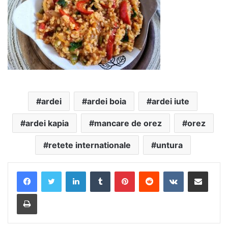
ardei
ardei boia
ardei iute
ardei kapia
mancare de orez
orez
retete internationale
untura
LinkedIn
Tumblr
Pinterest
Reddit
VKontakte
Share via Email
Print