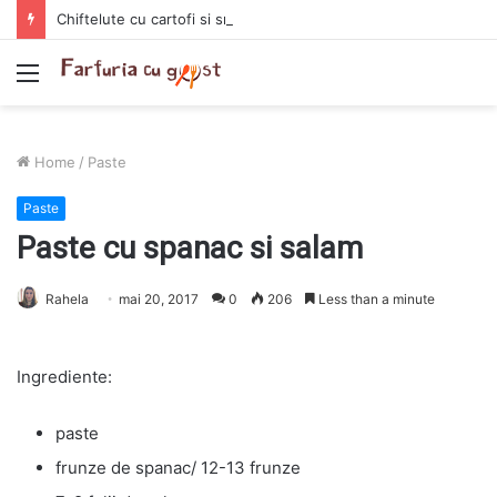
Chiftelute cu cartofi si smantana la cuptor
Menu
Home
/
Paste
Paste
Paste cu spanac si salam
Rahela
mai 20, 2017
0
206
Less than a minute
Ingrediente:
paste
frunze de spanac/ 12-13 frunze