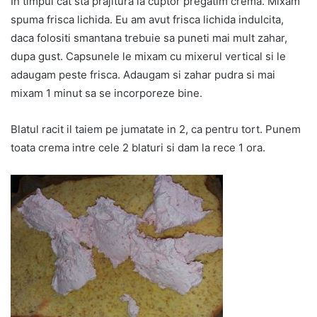
In timpul cat sta prajitura la cuptor pregatim crema. Mixam
spuma frisca lichida. Eu am avut frisca lichida indulcita,
daca folositi smantana trebuie sa puneti mai mult zahar,
dupa gust. Capsunele le mixam cu mixerul vertical si le
adaugam peste frisca. Adaugam si zahar pudra si mai
mixam 1 minut sa se incorporeze bine.
Blatul racit il taiem pe jumatate in 2, ca pentru tort. Punem
toata crema intre cele 2 blaturi si dam la rece 1 ora.