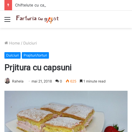
Chiftelute cu cartofi si smantana la cuptor
Menu
Home
/
Dulciuri
Dulciuri
Prajituri/torturi
Prjitura cu capsuni
Rahela
mai 21, 2018
0
625
1 minute read