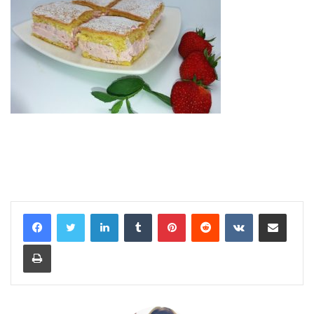
LinkedIn
Tumblr
Pinterest
Reddit
VKontakte
Share via Email
Print