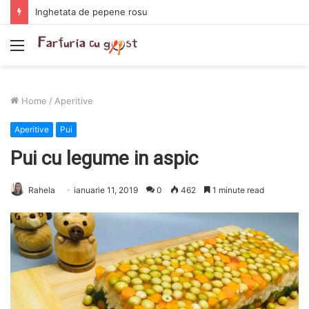
Chiftelute cu cartofi si smantana la cuptor
Menu
Home
/
Aperitive
Aperitive
Pui
Pui cu legume in aspic
Rahela
ianuarie 11, 2019
0
462
1 minute read