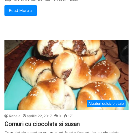
Read More »
Aluaturi dulci/foietaje
Rahela
aprilie 22, 2017
0
171
Cornuri cu ciocolata si susan
Cornuletele acestea au un aluat foarte fraged, iar cu ciocolata