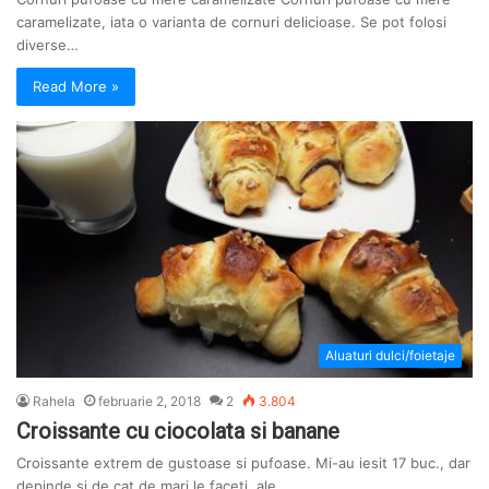
caramelizate, iata o varianta de cornuri delicioase. Se pot folosi
diverse…
Read More »
Aluaturi dulci/foietaje
Rahela
februarie 2, 2018
2
3.804
Croissante cu ciocolata si banane
Croissante extrem de gustoase si pufoase. Mi-au iesit 17 buc., dar
depinde si de cat de mari le faceti, ale…