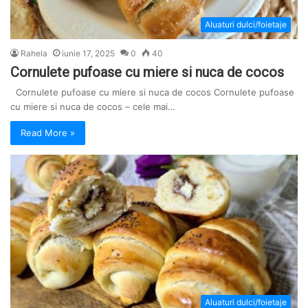
Aluaturi dulci/foietaje
Rahela
iunie 17, 2025
0
40
Cornulete pufoase cu miere si nuca de cocos
Cornulete pufoase cu miere si nuca de cocos Cornulete pufoase
cu miere si nuca de cocos – cele mai…
Read More »
Aluaturi dulci/foietaje