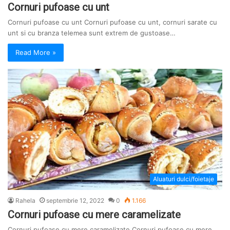
Cornuri pufoase cu unt
Cornuri pufoase cu unt Cornuri pufoase cu unt, cornuri sarate cu
unt si cu branza telemea sunt extrem de gustoase…
Read More »
Aluaturi dulci/foietaje
Rahela
septembrie 12, 2022
0
1.166
Cornuri pufoase cu mere caramelizate
Cornuri pufoase cu mere caramelizate Cornuri pufoase cu mere