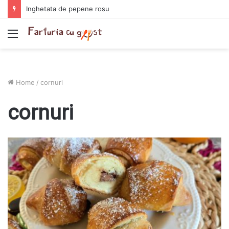
Chiftelute cu cartofi si smantana la cuptor
Menu
Home
/
cornuri
cornuri