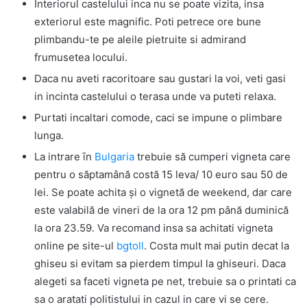
Interiorul castelului inca nu se poate vizita, insa
exteriorul este magnific. Poti petrece ore bune
plimbandu-te pe aleile pietruite si admirand
frumusetea locului.
Daca nu aveti racoritoare sau gustari la voi, veti gasi
in incinta castelului o terasa unde va puteti relaxa.
Purtati incaltari comode, caci se impune o plimbare
lunga.
La intrare ȋn
Bulgaria
trebuie să cumperi vigneta care
pentru o săptamână costă 15 leva/ 10 euro sau 50 de
lei. Se poate achita și o vignetă de weekend, dar care
este valabilă de vineri de la ora 12 pm până duminică
la ora 23.59. Va recomand insa sa achitati vigneta
online pe site-ul
bgtoll
. Costa mult mai putin decat la
ghiseu si evitam sa pierdem timpul la ghiseuri. Daca
alegeti sa faceti vigneta pe net, trebuie sa o printati ca
sa o aratati politistului in cazul in care vi se cere.