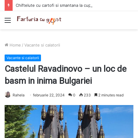
Chiftelute cu cartofi si smantana la cuptor
Menu
Home
/
Vacante si calatorii
Vacante si calatorii
Castelul Ravadinovo – un loc de
basm in inima Bulgariei
Rahela
februarie 22, 2024
0
233
2 minutes read