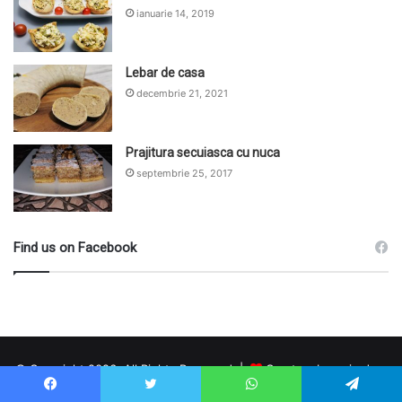
ianuarie 14, 2019
Lebar de casa
decembrie 21, 2021
Prajitura secuiasca cu nuca
septembrie 25, 2017
Find us on Facebook
© Copyright 2026, All Rights Reserved |
Creat cu bucurie de o
echipa harnica TOTAL ONLINE
|
GoShopping Marketplace