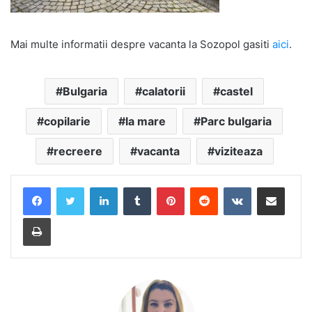
Mai multe informatii despre vacanta la Sozopol gasiti
aici
.
Bulgaria
calatorii
castel
copilarie
la mare
Parc bulgaria
recreere
vacanta
viziteaza
LinkedIn
Tumblr
Pinterest
Reddit
VKontakte
Share via Email
Print