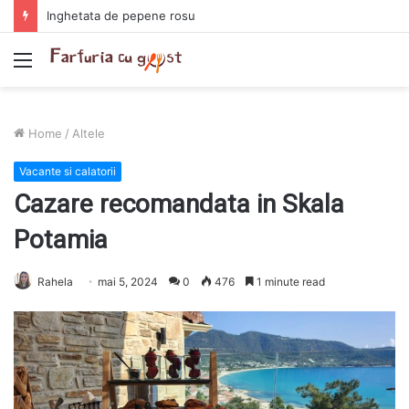
Chiftelute cu cartofi si smantana la cuptor
Menu
Home
/
Altele
Vacante si calatorii
Cazare recomandata in Skala
Potamia
Rahela
mai 5, 2024
0
476
1 minute read