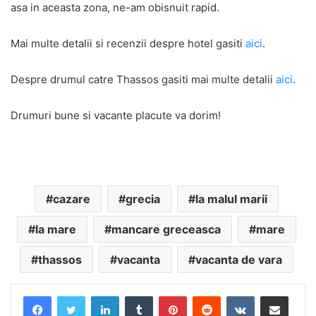
asa in aceasta zona, ne-am obisnuit rapid.
Mai multe detalii si recenzii despre hotel gasiti
aici
.
Despre drumul catre Thassos gasiti mai multe detalii
aici
.
Drumuri bune si vacante placute va dorim!
cazare
grecia
la malul marii
la mare
mancare greceasca
mare
thassos
vacanta
vacanta de vara
LinkedIn
Tumblr
Pinterest
Reddit
VKontakte
Share via Email