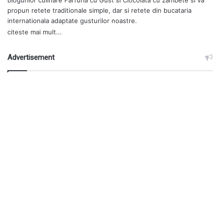
blogurilor culinare
Farfuria cu Gust
si
Ciocolata cu zambete
si va
propun retete traditionale simple, dar si retete din bucataria
internationala adaptate gusturilor noastre.
citeste mai mult...
Advertisement