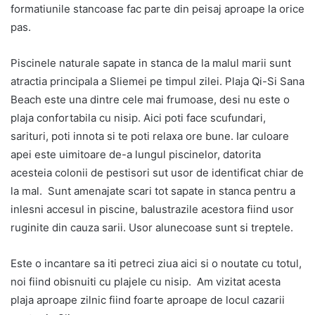
formatiunile stancoase fac parte din peisaj aproape la orice
pas.
Piscinele naturale sapate in stanca de la malul marii sunt
atractia principala a Sliemei pe timpul zilei. Plaja Qi-Si Sana
Beach este una dintre cele mai frumoase, desi nu este o
plaja confortabila cu nisip. Aici poti face scufundari,
sarituri, poti innota si te poti relaxa ore bune. Iar culoare
apei este uimitoare de-a lungul piscinelor, datorita
acesteia colonii de pestisori sut usor de identificat chiar de
la mal. Sunt amenajate scari tot sapate in stanca pentru a
inlesni accesul in piscine, balustrazile acestora fiind usor
ruginite din cauza sarii. Usor alunecoase sunt si treptele.
Este o incantare sa iti petreci ziua aici si o noutate cu totul,
noi fiind obisnuiti cu plajele cu nisip. Am vizitat acesta
plaja aproape zilnic fiind foarte aproape de locul cazarii