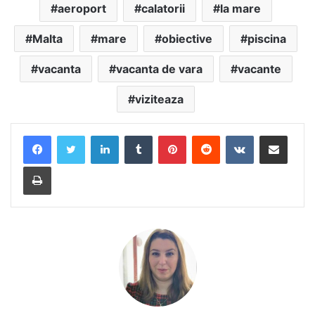
aeroport
calatorii
la mare
Malta
mare
obiective
piscina
vacanta
vacanta de vara
vacante
viziteaza
LinkedIn
Tumblr
Pinterest
Reddit
VKontakte
Share via Email
Print