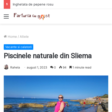
Chiftelute cu cartofi si smantana la cuptor
Menu
Home
/
Altele
Vacante si calatorii
Piscinele naturale din Sliema
Rahela
august 1, 2023
0
94
1 minute read