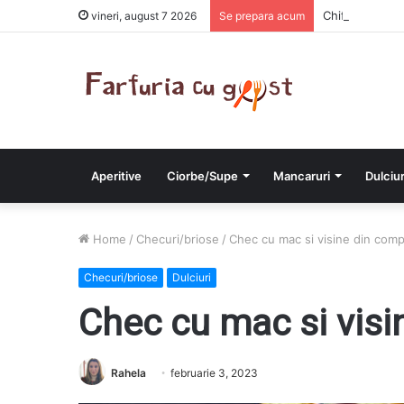
Chiftelute cu 
vineri, august 7 2026
Se prepara acum
Aperitive
Ciorbe/Supe
Mancaruri
Dulciur
Home
/
Checuri/briose
/
Chec cu mac si visine din com
Checuri/briose
Dulciuri
Chec cu mac si vis
Rahela
februarie 3, 2023