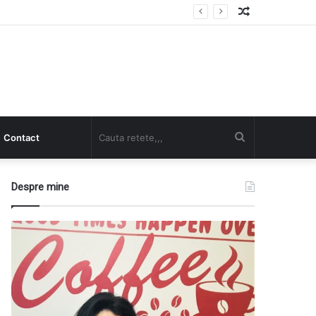
Random
Article
Cauta
Contact
retete,,,
Despre mine