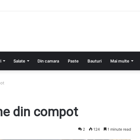
cartofi si smantana la cuptor
i
Salate
Din camara
Paste
Bauturi
Mai multe
pot
ine din compot
2
124
1 minute read