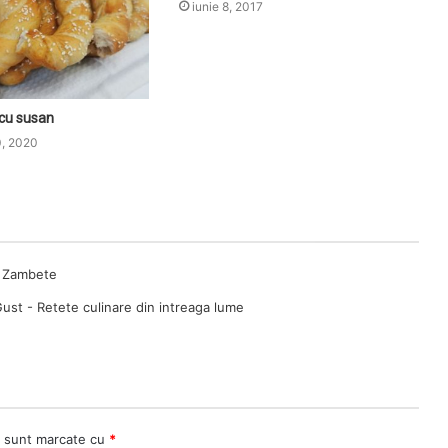
iunie 8, 2017
 cu susan
0, 2020
cu Zambete
Gust - Retete culinare din intreaga lume
i sunt marcate cu
*