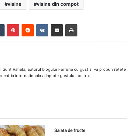
visine
visine din compot
Tumblr
Pinterest
Reddit
VKontakte
Share via Email
Print
a! Sunt Rahela, autorul blogului Farfuria cu gust si va propun retete
 bucatria internationala adaptate gustului nostru.
Salata de fructe