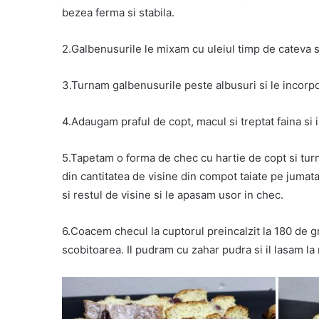
bezea ferma si stabila.
2.Galbenusurile le mixam cu uleiul timp de cateva
3.Turnam galbenusurile peste albusuri si le incorp
4.Adaugam praful de copt, macul si treptat faina si 
5.Tapetam o forma de chec cu hartie de copt si tu
din cantitatea de visine din compot taiate pe juma
si restul de visine si le apasam usor in chec.
6.Coacem checul la cuptorul preincalzit la 180 de 
scobitoarea. Il pudram cu zahar pudra si il lasam la r