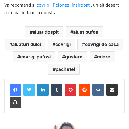
Va recomand si
covrigii Polonezi insiropati
, un alt desert
apreciat in familia noastra.
aluat dospit
aluat pufos
aluaturi dulci
covrigi
covrigi de casa
covrigi pufosi
gustare
miere
pachetel
LinkedIn
Tumblr
Pinterest
Reddit
VKontakte
Share via Email
Print