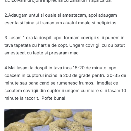
1.Dizolvam drojdia impreuna cu zaharul in apa calda.
2.Adaugam untul si ouale si amestecam, apoi adaugam
esenta si faina si framantam aluatul moale si nelipicios.
3.Lasam 1 ora la dospit, apoi formam covrigii si ii punem in
tava tapetata cu hartie de copt. Ungem covrigii cu ou batut
amestecat cu lapte si presaram mac.
4.Mai lasam la dospit in tava inca 15-20 de minute, apoi
coacem in cuptorul incins la 200 de grade pentru 30-35 de
minute sau pana cand se rumenesc frumos. Imediat ce
scoatem covrigii din cuptor ii ungem cu miere si ii lasam 10
minute la racorit. Pofte buna!