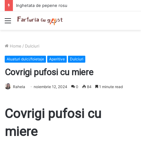
Chiftelute cu cartofi si smantana la cuptor
Menu
Home
/
Dulciuri
Aluaturi dulci/foietaje
Aperitive
Dulciuri
Covrigi pufosi cu miere
Rahela
noiembrie 12, 2024
0
84
1 minute read
Covrigi pufosi cu
miere