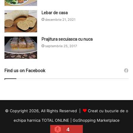
Lebar de casa
decembrie 21, 2021
Prajitura secuiasca cu nuca
septembrie 25, 2017
Find us on Facebook
© Copyright 2026, All Rights Reserved |
Creat cu bucurie de o
echipa harnica TOTAL ONLINE
|
GoShopping Marketplace
4