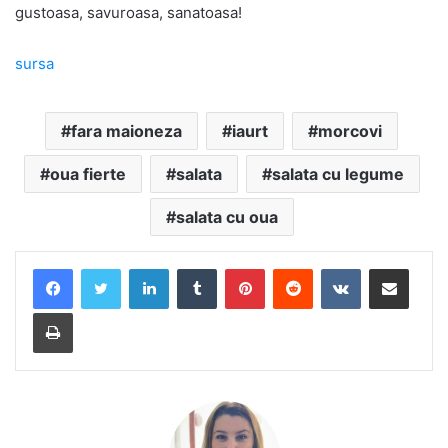
gustoasa, savuroasa, sanatoasa!
sursa
fara maioneza
iaurt
morcovi
oua fierte
salata
salata cu legume
salata cu oua
LinkedIn
Tumblr
Pinterest
Reddit
VKontakte
Share via Email
Print