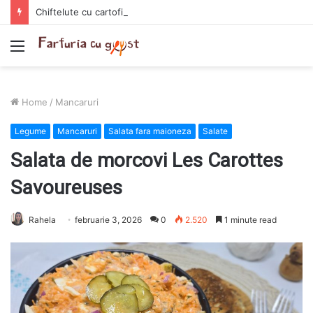
Chiftelute cu cartofi si smantana la cuptor
Menu
Home
/
Mancaruri
Legume
Mancaruri
Salata fara maioneza
Salate
Salata de morcovi Les Carottes
Savoureuses
Rahela
februarie 3, 2026
0
2.520
1 minute read