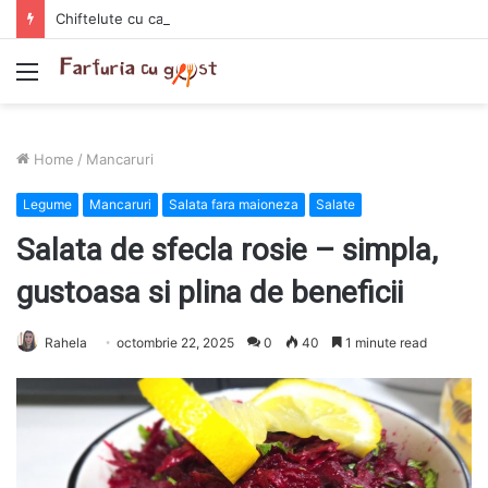
Chiftelute cu cartofi si smantana la cuptor
Menu
Home
/
Mancaruri
Legume
Mancaruri
Salata fara maioneza
Salate
Salata de sfecla rosie – simpla,
gustoasa si plina de beneficii
Rahela
octombrie 22, 2025
0
40
1 minute read