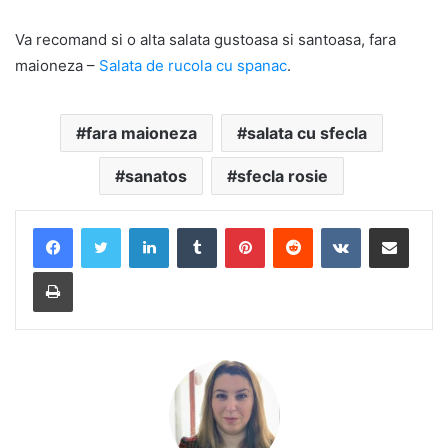
Va recomand si o alta salata gustoasa si santoasa, fara
maioneza –
Salata de rucola cu spanac
.
fara maioneza
salata cu sfecla
sanatos
sfecla rosie
LinkedIn
Tumblr
Pinterest
Reddit
VKontakte
Share via Email
Print