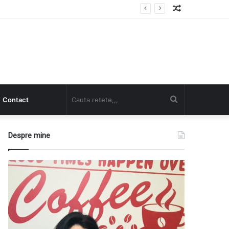
Random
Article
Cauta
Contact
retete,,,
Despre mine