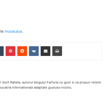
ste
musacaua
.
Tumblr
Pinterest
Reddit
VKontakte
Share via Email
Print
a! Sunt Rahela, autorul blogului Farfuria cu gust si va propun retete
 bucatria internationala adaptate gustului nostru.