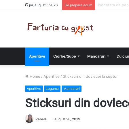
Chiftelute cu car
joi, august 6 2026
Se prepara acum
Aperitive
Ciorbe/Supe
Mancaruri
Dulciur
Home
/
Aperitive
/
Sticksuri din dovlecei la cuptor
Aperitive
Legume
Mancaruri
Sticksuri din dovlec
Rahela
august 28, 2019