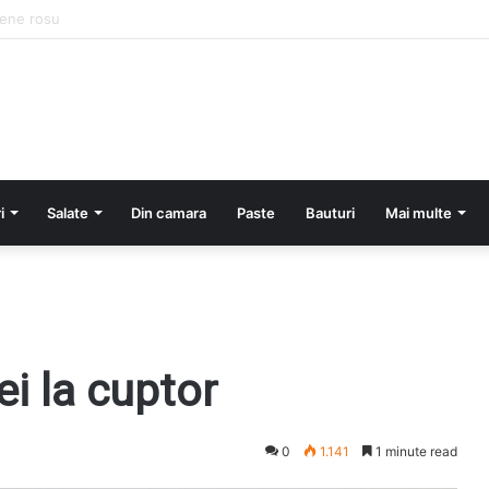
tofi si smantana la cuptor
i
Salate
Din camara
Paste
Bauturi
Mai multe
ei la cuptor
0
1.141
1 minute read