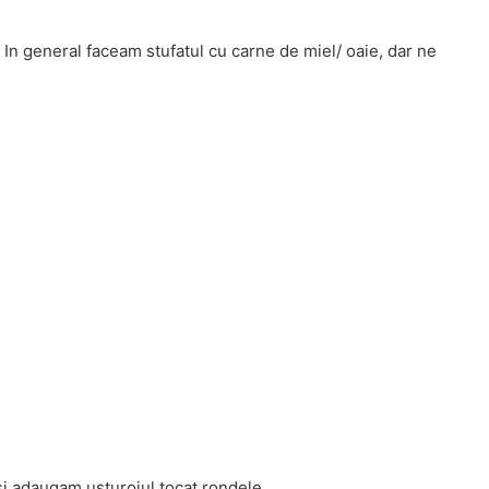
 In general faceam stufatul cu carne de miel/ oaie, dar ne
i adaugam usturoiul tocat rondele.