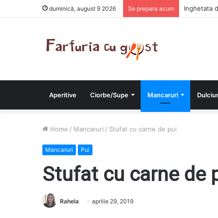
Chiftelute 
duminică, august 9 2026
Se prepara acum
Aperitive
Ciorbe/Supe
Mancaruri
Dulciur
Home
/
Mancaruri
/
Stufat cu carne de pui
Mancaruri
Pui
Stufat cu carne de 
Rahela
aprilie 29, 2019