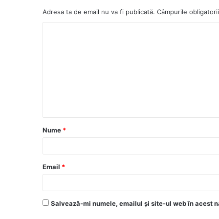
Adresa ta de email nu va fi publicată.
Câmpurile obligatori
Nume
*
Email
*
Salvează-mi numele, emailul și site-ul web în acest n