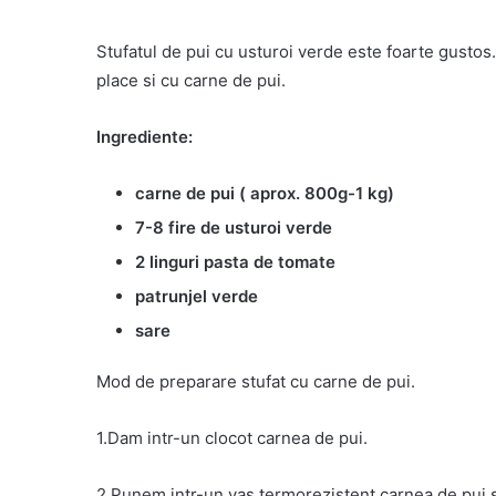
Stufatul de pui cu usturoi verde este foarte gustos.
place si cu carne de pui.
Ingrediente:
carne de pui ( aprox. 800g-1 kg)
7-8 fire de usturoi verde
2 linguri pasta de tomate
patrunjel verde
sare
Mod de preparare stufat cu carne de pui.
1.Dam intr-un clocot carnea de pui.
2.Punem intr-un vas termorezistent carnea de pui s