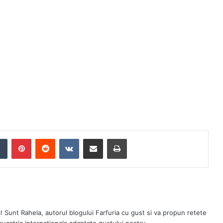
Tumblr
Pinterest
Reddit
VKontakte
Share via Email
Print
a! Sunt Rahela, autorul blogului Farfuria cu gust si va propun retete