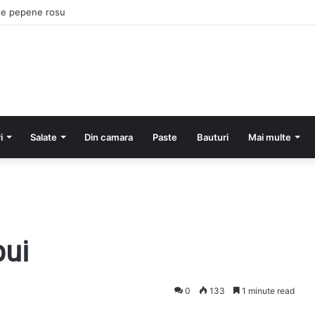
cu cartofi si smantana la cuptor
i
Salate
Din camara
Paste
Bauturi
Mai multe
pui
0
133
1 minute read