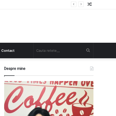
Random
Article
Cauta
Contact
retete,,,
Despre mine