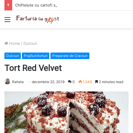
Chiftelute cu cartofi si smantana la cuptor
Menu
Home
/
Dulciuri
Dulciuri
Prajituri/torturi
Preparate de Craciun
Tort Red Velvet
Rahela
decembrie 22, 2019
0
1.549
2 minutes read