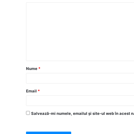
Nume
*
Email
*
Salvează-mi numele, emailul și site-ul web în acest n