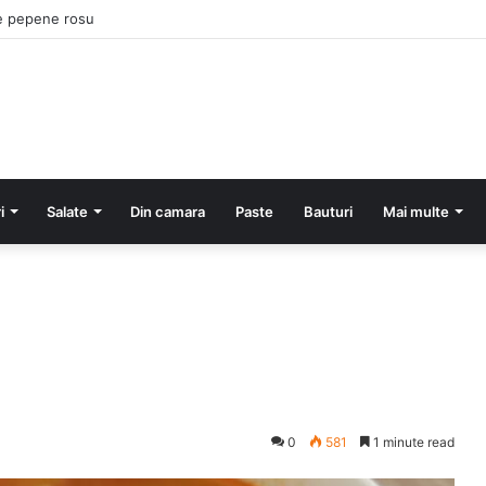
e pepene rosu
i
Salate
Din camara
Paste
Bauturi
Mai multe
0
581
1 minute read