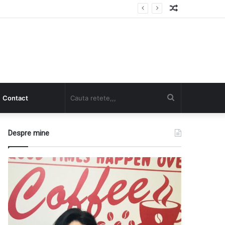
Random
Article
Cauta
Contact
retete,,,
Despre mine