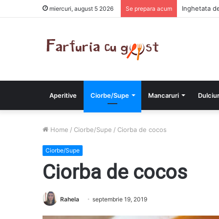
Inghetata d
miercuri, august 5 2026
Se prepara acum
Aperitive
Ciorbe/Supe
Mancaruri
Dulciur
Home
/
Ciorbe/Supe
/
Ciorba de cocos
Ciorbe/Supe
Ciorba de cocos
Rahela
septembrie 19, 2019