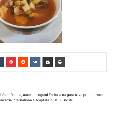
Tumblr
Pinterest
Reddit
VKontakte
Share via Email
Print
a! Sunt Rahela, autorul blogului Farfuria cu gust si va propun retete
 bucatria internationala adaptate gustului nostru.