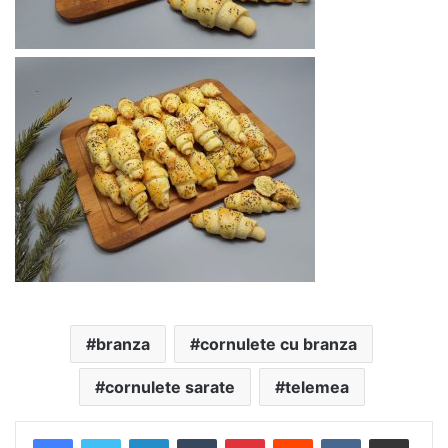
branza
cornulete cu branza
cornulete sarate
telemea
LinkedIn
Tumblr
Pinterest
Reddit
VKontakte
Share via Email