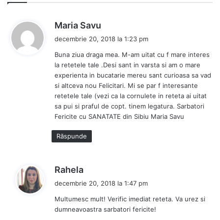
s
Maria Savu
p
decembrie 20, 2018 la 1:23 pm
u
Buna ziua draga mea. M-am uitat cu f mare interes
n
la retetele tale .Desi sant in varsta si am o mare
e
experienta in bucatarie mereu sant curioasa sa vad
:
si altceva nou Felicitari. Mi se par f interesante
retetele tale (vezi ca la cornulete in reteta ai uitat
sa pui si praful de copt. tinem legatura. Sarbatori
Fericite cu SANATATE din Sibiu Maria Savu
Răspunde
s
Rahela
p
decembrie 20, 2018 la 1:47 pm
u
Multumesc mult! Verific imediat reteta. Va urez si
n
dumneavoastra sarbatori fericite!
e