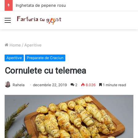
Chiftelute cu cartofi si smantana la cuptor
Menu
Home
/
Aperitive
Aperitive
Preparate de Craciun
Cornulete cu telemea
Rahela
decembrie 22, 2019
2
8.026
1 minute read