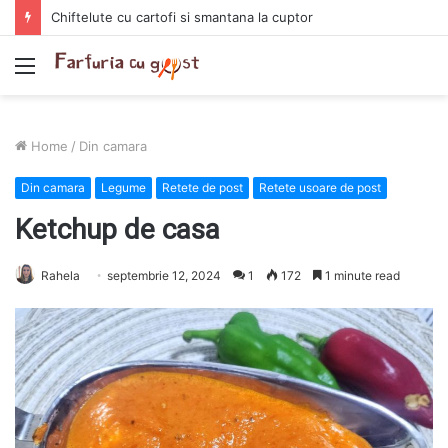
Chiftelute cu cartofi si smantana la cuptor
Menu
Home
/
Din camara
Din camara
Legume
Retete de post
Retete usoare de post
Ketchup de casa
Rahela
septembrie 12, 2024
1
172
1 minute read