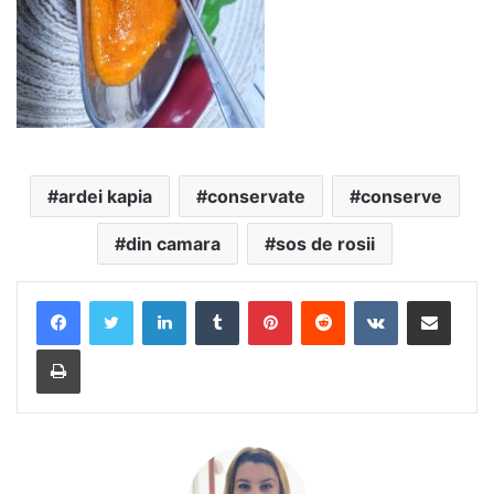
ardei kapia
conservate
conserve
din camara
sos de rosii
LinkedIn
Tumblr
Pinterest
Reddit
VKontakte
Share via Email
Print