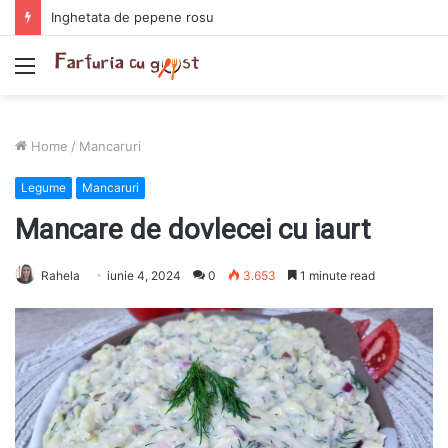
Chiftelute cu cartofi si smantana la cuptor
Menu
Home
/
Mancaruri
Legume
Mancaruri
Mancare de dovlecei cu iaurt
Rahela
iunie 4, 2024
0
3.653
1 minute read