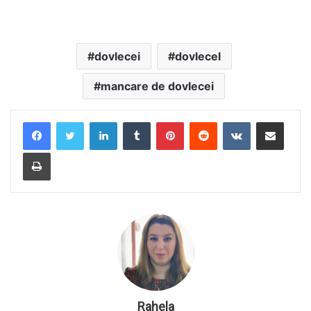
dovlecei
dovlecel
mancare de dovlecei
LinkedIn
Tumblr
Pinterest
Reddit
VKontakte
Share via Email
Print
Rahela