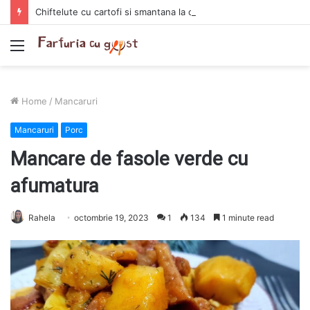
Chiftelute cu cartofi si smantana la cuptor
Menu
Home
/
Mancaruri
Mancaruri
Porc
Mancare de fasole verde cu
afumatura
Rahela
octombrie 19, 2023
1
134
1 minute read