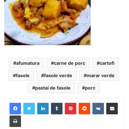
afumatura
carne de porc
cartofi
fasole
fasole verde
marar verde
pastai de fasole
porc
LinkedIn
Tumblr
Pinterest
Reddit
VKontakte
Share via Email
Print