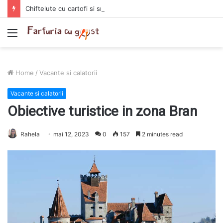
Chiftelute cu cartofi si smantana la cuptor
Menu
Home
/
Vacante si calatorii
Vacante si calatorii
Obiective turistice in zona Bran
Rahela
mai 12, 2023
0
157
2 minutes read