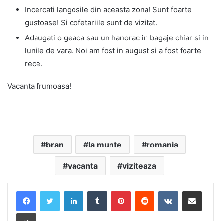
Incercati langosile din aceasta zona! Sunt foarte
gustoase! Si cofetariile sunt de vizitat.
Adaugati o geaca sau un hanorac in bagaje chiar si in
lunile de vara. Noi am fost in august si a fost foarte
rece.
Vacanta frumoasa!
bran
la munte
romania
vacanta
viziteaza
LinkedIn
Tumblr
Pinterest
Reddit
VKontakte
Share via Email
Print