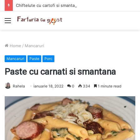
Chiftelute cu cartofi si smantana la cuptor
Menu
Home
/
Mancaruri
Mancaruri
Paste
Porc
Paste cu carnati si smantana
Rahela
ianuarie 18, 2022
0
334
1 minute read