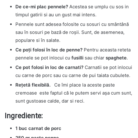
De ce-mi plac pennele?
Acestea se umplu cu sos in
timpul gatirii si au un gust mai intens.
Pennele sunt adesea folosite cu sosuri cu smântână
sau în sosuri pe bază de roșii. Sunt, de asemenea,
populare si în salate.
Ce poți folosi în loc de penne?
Pentru aceasta reteta
pennele se pot inlocui cu
fusilli
sau chiar
spaghete
.
Ce pot folosi in loc de carnati?
Carnatii se pot inlocui
cu carne de porc sau cu carne de pui taiata cubulete.
Rețetă flexibilă.
Ce îmi place la aceste paste
cremoase este faptul că le putem servi așa cum sunt,
sunt gustoase calde, dar si reci.
Ingrediente:
1 buc carnat de porc
250 gr paste penne