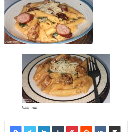
flashmul
LinkedIn
Tumblr
Pinterest
Reddit
VKontakte
Share via Email