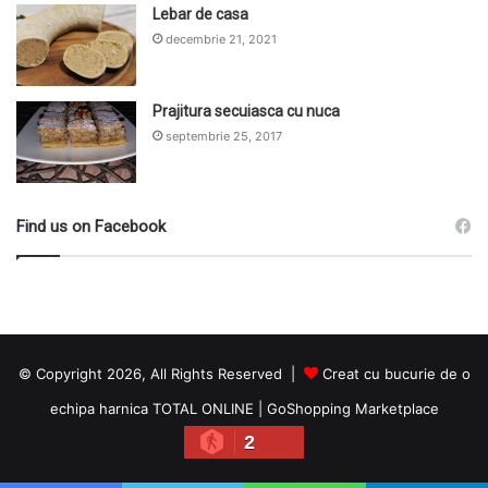
Lebar de casa
decembrie 21, 2021
Prajitura secuiasca cu nuca
septembrie 25, 2017
Find us on Facebook
© Copyright 2026, All Rights Reserved |
Creat cu bucurie de o
echipa harnica TOTAL ONLINE
|
GoShopping Marketplace
2