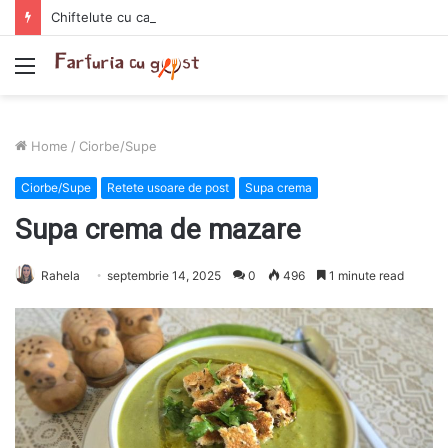
Chiftelute cu cartofi si smantana la cuptor
Menu
Home
/
Ciorbe/Supe
Ciorbe/Supe
Retete usoare de post
Supa crema
Supa crema de mazare
Rahela
septembrie 14, 2025
0
496
1 minute read