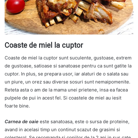
Coaste de miel la cuptor
Coaste de miel la cuptor sunt suculente, gustoase, extrem
de gustoase, satioase si sanatoase pentru ca sunt gatite la
cuptor. In plus, se prepara usor, iar alaturi de o salata sau
un piure, un orez sau diverse sosuri sunt nemaipomenite.
Reteta asta o am de la mama unei prietene, insa ea facea
pulpele de pui in acest fel. Si coastele de miel au iesit
foarte bine.
Carnea de oaie
este sanatoasa, este o sursa de proteine,
avand in acelasi timp un continut scazut de grasimi si
colesterol. Se recomanda si copiilor de la 2 ani in sus cate