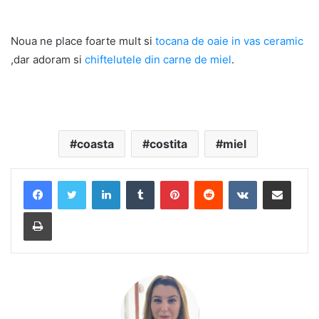
Noua ne place foarte mult si
tocana de oaie in vas ceramic
,dar adoram si
chiftelutele din carne de miel
.
coasta
costita
miel
LinkedIn
Tumblr
Pinterest
Reddit
VKontakte
Share via Email
Print