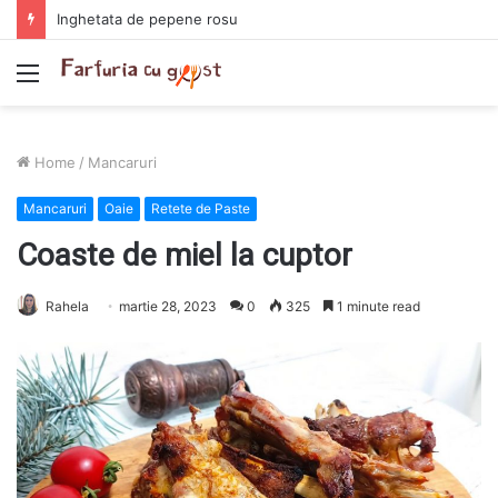
Inghetata de pepene rosu
Menu
Home
/
Mancaruri
Mancaruri
Oaie
Retete de Paste
Coaste de miel la cuptor
Rahela
martie 28, 2023
0
325
1 minute read