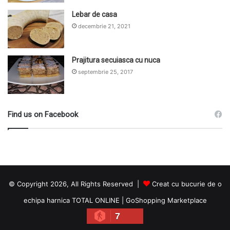
Lebar de casa
decembrie 21, 2021
Prajitura secuiasca cu nuca
septembrie 25, 2017
Find us on Facebook
© Copyright 2026, All Rights Reserved |
Creat cu bucurie de o
echipa harnica TOTAL ONLINE
|
GoShopping Marketplace
7