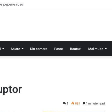
cu cartofi si smantana la cuptor
i
Salate
Din camara
Paste
Bauturi
Mai multe
uptor
1
681
1 minute read