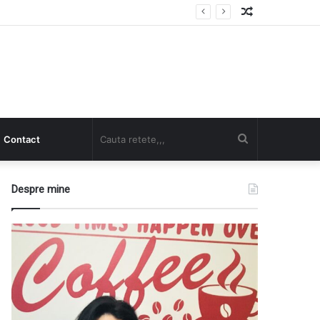
Random
Article
Cauta
Contact
retete,,,
Despre mine