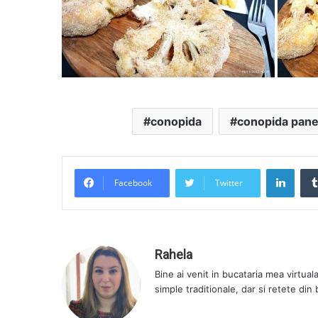
conopida
conopida pan
LinkedIn
Facebook
Twitter
Rahela
Bine ai venit in bucataria mea virtual
simple traditionale, dar si retete din