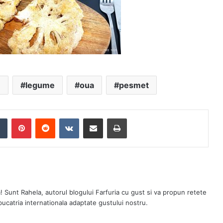
e
legume
oua
pesmet
Tumblr
Pinterest
Reddit
VKontakte
Share via Email
Print
a! Sunt Rahela, autorul blogului Farfuria cu gust si va propun retete
 bucatria internationala adaptate gustului nostru.