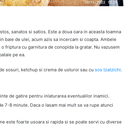
tos, sanatos si satios. Este a doua oara in aceasta toamna
in baie de ulei, acum azis sa incercam si coapta. Ambele
t o friptura cu garnitura de conopida la gratar. Nu vazusem
bataie pe ea.
e sosuri, ketchup si crema de usturoi sau cu
sos tzatzichi
.
nte de gatire pentru inlaturarea eventualilor inamici.
p de 7-8 minute. Daca o lasam mai mult se va rupe atunci
e este foarte usoara si rapida si se poate servi cu diverse