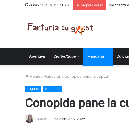
Chiftelute 
duminică, august 9 2026
Se prepara acum
Aperitive
Ciorbe/Supe
Mancaruri
Dulciur
Home
/
Mancaruri
/
Conopida pane la cuptor
Legume
Mancaruri
Conopida pane la c
Rahela
noiembrie 15, 2022