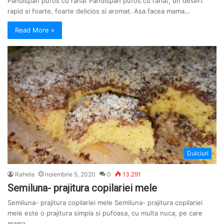
Pandispan pufos cu rahat Pandispan pufos cu rahat, un desert
rapid si foarte, foarte delicios si aromat. Asa facea mama…
Read More »
Dulciuri
Rahela
noiembrie 5, 2020
0
13.291
Semiluna- prajitura copilariei mele
Semiluna- prajitura copilariei mele Semiluna- prajitura copilariei
mele este o prajitura simpla si pufoasa, cu multa nuca, pe care
mama…