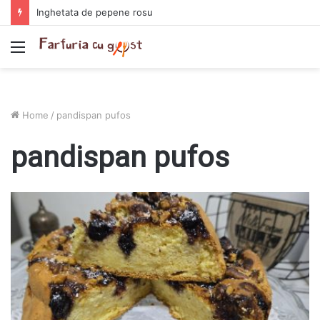
Chiftelute cu cartofi si smantana la cuptor
Menu
Home
/
pandispan pufos
pandispan pufos