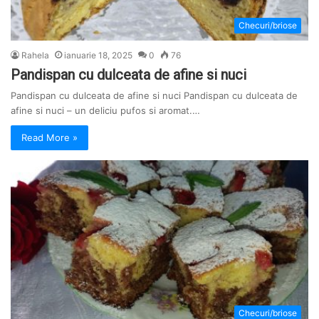
Checuri/briose
Rahela
ianuarie 18, 2025
0
76
Pandispan cu dulceata de afine si nuci
Pandispan cu dulceata de afine si nuci Pandispan cu dulceata de
afine si nuci – un deliciu pufos si aromat.…
Read More »
Checuri/briose