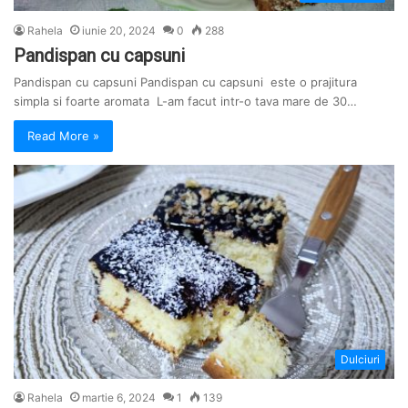
Rahela
iunie 20, 2024
0
288
Pandispan cu capsuni
Pandispan cu capsuni Pandispan cu capsuni este o prajitura
simpla si foarte aromata L-am facut intr-o tava mare de 30…
Read More »
Dulciuri
Rahela
martie 6, 2024
1
139