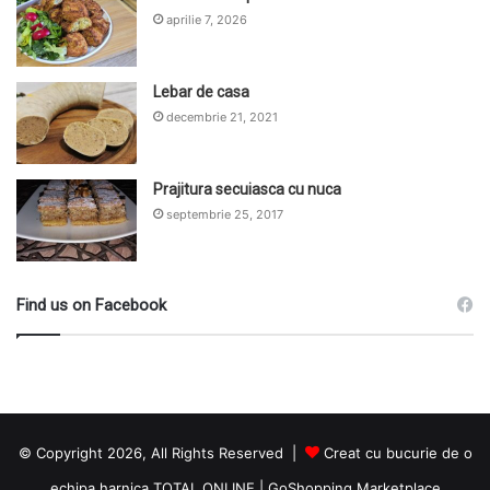
aprilie 7, 2026
Lebar de casa
decembrie 21, 2021
Prajitura secuiasca cu nuca
septembrie 25, 2017
Find us on Facebook
© Copyright 2026, All Rights Reserved |
Creat cu bucurie de o
echipa harnica TOTAL ONLINE
|
GoShopping Marketplace