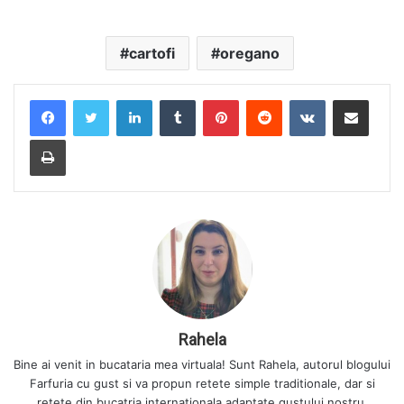
cartofi
oregano
LinkedIn
Tumblr
Pinterest
Reddit
VKontakte
Share via Email
Print
Rahela
Bine ai venit in bucataria mea virtuala! Sunt Rahela, autorul blogului
Farfuria cu gust si va propun retete simple traditionale, dar si
retete din bucatria internationala adaptate gustului nostru.