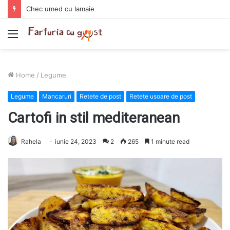
Chec umed cu lamaie
Menu
Home
/
Legume
Legume
Mancaruri
Retete de post
Retete usoare de post
Cartofi in stil mediteranean
Rahela
iunie 24, 2023
2
265
1 minute read